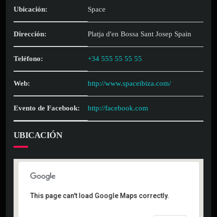
Ubicación:
Space
Dirección:
Platja d'en Bossa Sant Josep Spain
Teléfono:
+34 555 55 55 55
Web:
http://www.spaceibiza.com/
Evento de Facebook:
http://facebook.com
UBICACIÓN
This page can't load Google Maps correctly.
This page can't load Google Maps correctly.