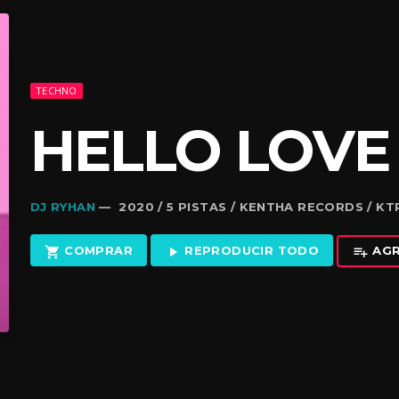
TECHNO
HELLO LOVE
DJ RYHAN
— 2020 / 5 PISTAS / KENTHA RECORDS / K
COMPRAR
REPRODUCIR TODO
AGR
shopping_cart
play_arrow
playlist_add