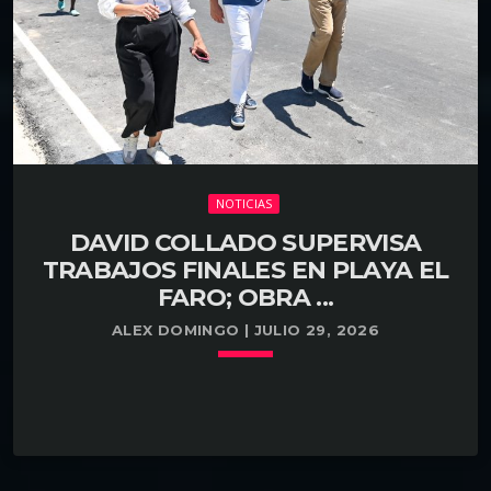
voluntaria a las autoridades para responder al
proceso de investigación. De acuerdo con […]
NOTICIAS
DAVID COLLADO SUPERVISA
TRABAJOS FINALES EN PLAYA EL
FARO; OBRA ...
ALEX DOMINGO | JULIO 29, 2026
keyboard_arrow_down