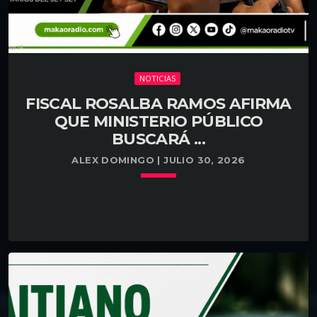
NOTICIAS
FISCAL ROSALBA RAMOS AFIRMA
QUE MINISTERIO PÚBLICO
BUSCARÁ ...
ALEX DOMINGO | JULIO 30, 2026
keyboard_arrow_down
Santo Domingo. La fiscal del Distrito Nacional,
LEER MÁS
arrow_forward