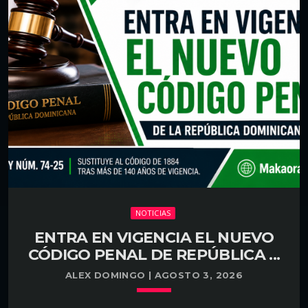
Higüey, La Altagracia. Agentes de la Policía Nacional
LEER MÁS
arrow_forward
recuperaron un vehículo que había sido sustraído
durante la madrugada del lunes en el municipio de
Higüey y arrestaron al presunto responsable del
hecho, identificado como Starling Guerrero
Peguero, quien fue puesto a disposición del
Ministerio Público para los fines legales
correspondientes. […]
NOTICIAS
ENTRA EN VIGENCIA EL NUEVO
CÓDIGO PENAL DE REPÚBLICA ...
ALEX DOMINGO | AGOSTO 3, 2026