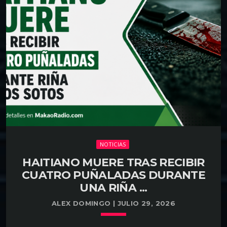
Rosalba Ramos, aseguró que el Ministerio Público
cuenta con las pruebas necesarias para solicitar una
condena de dos años de prisión efectiva contra los
hermanos Antonio y Maribel Espaillat, propietarios
de la discoteca Jet Set, por el colapso del
establecimiento que dejó más […]
NOTICIAS
HAITIANO MUERE TRAS RECIBIR
CUATRO PUÑALADAS DURANTE
UNA RIÑA ...
ALEX DOMINGO | JULIO 29, 2026